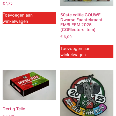
€
1,75
50ste editie GOUWE
Toevoegen aan
Dwarse Faantekraant
winkelwagen
EMBLEEM 2025
(CORlectors item)
€
6,00
Toevoegen aan
winkelwagen
Dertig Telle
€
19,00