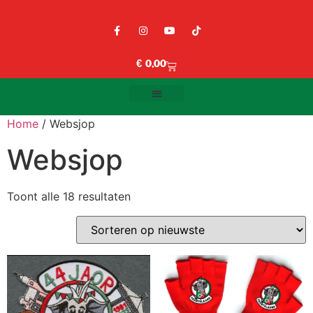
€
0,00
Home
/ Websjop
Websjop
Toont alle 18 resultaten