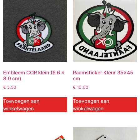
Embleem COR klein (6.6 x
Raamsticker Kleur 35×45
8.0 cm)
cm
€
5,50
€
10,00
Toevoegen aan
Toevoegen aan
winkelwagen
winkelwagen