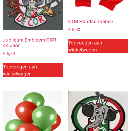
COR Handschoenen
€
5,50
Jubileum Embleem COR
Toevoegen aan
44 Jaor
winkelwagen
€
5,50
Toevoegen aan
winkelwagen