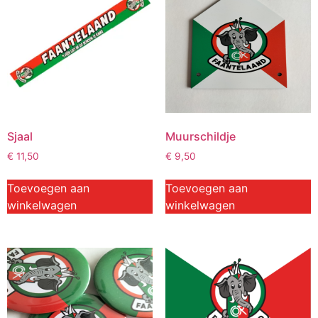
Sjaal
Muurschildje
€
11,50
€
9,50
Toevoegen aan
Toevoegen aan
winkelwagen
winkelwagen