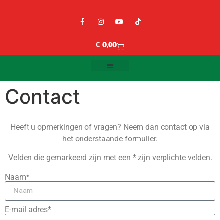
€
0,00
Contact
Heeft u opmerkingen of vragen? Neem dan contact op via
het onderstaande formulier.
Velden die gemarkeerd zijn met een
*
zijn verplichte velden.
Naam*
E-mail adres*