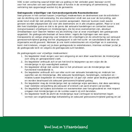
Veel leut in 't Faantelaand