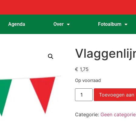
Agenda
Over
Fotoalbum
Vlaggenlij
€
1,75
Op voorraad
Toevoegen aan
Categorie:
Geen categorie