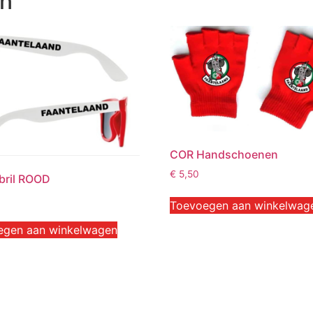
en
COR Handschoenen
€
5,50
bril ROOD
Toevoegen aan winkelwag
egen aan winkelwagen