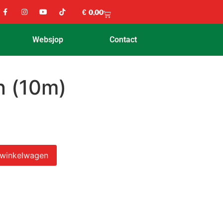
€
0,00
Websjop
Contact
n (10m)
 winkelwagen