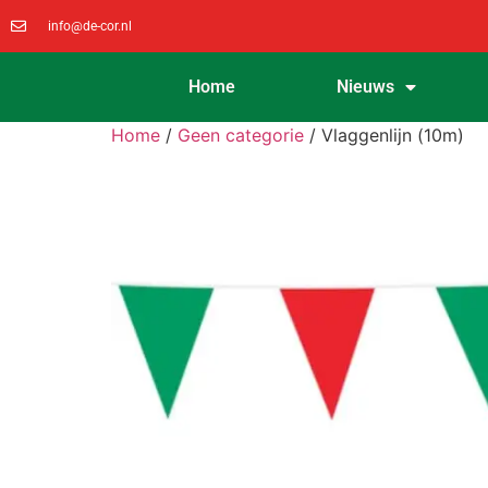
info@de-cor.nl
Home
Nieuws
Home
/
Geen categorie
/ Vlaggenlijn (10m)